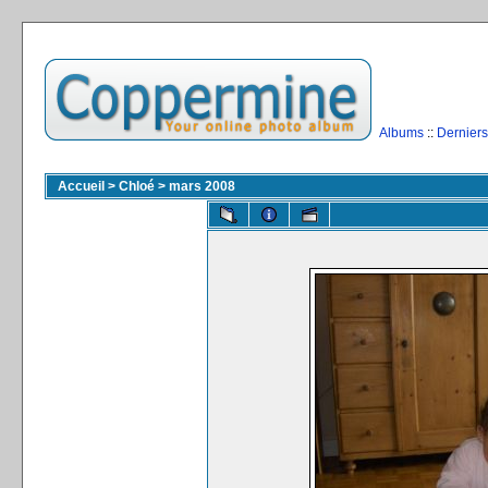
Albums
::
Derniers
Accueil
>
Chloé
>
mars 2008