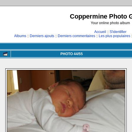
Coppermine Photo G
Your online photo album
Accueil
::
S'identifier
Albums
::
Derniers ajouts
::
Derniers commentaires
::
Les plus populaires
:
PHOTO 44/55