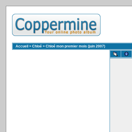
Accueil
>
Chloé
>
Chloé mon premier mois (juin 2007)