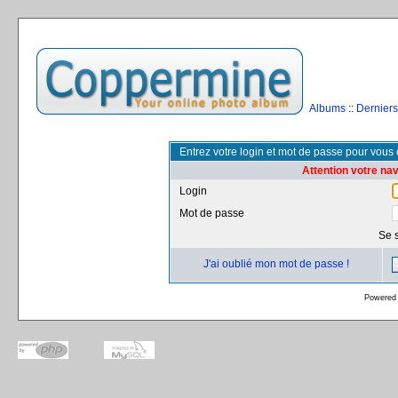
Albums
::
Derniers
Entrez votre login et mot de passe pour vous
Attention votre na
Login
Mot de passe
Se 
J'ai oublié mon mot de passe !
Powered